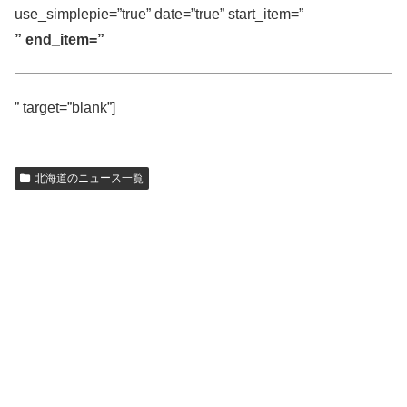
use_simplepie=”true” date=”true” start_item=”
” end_item=”
” target=”blank”]
北海道のニュース一覧