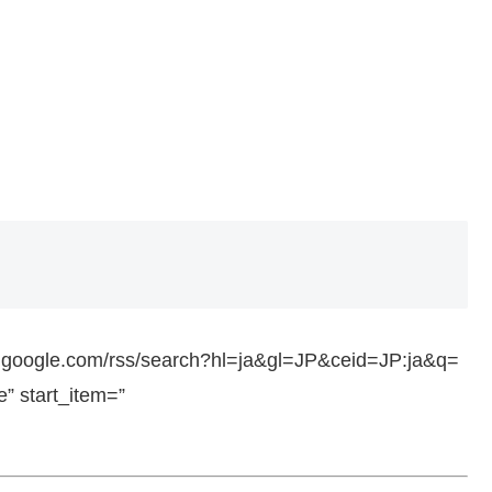
ws.google.com/rss/search?hl=ja&gl=JP&ceid=JP:ja&q=
 start_item=”