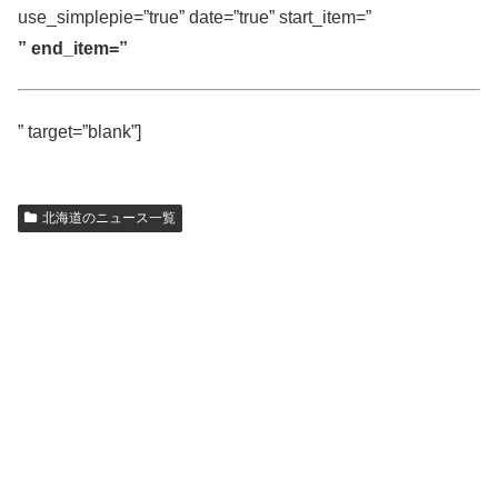
use_simplepie=”true” date=”true” start_item=”
” end_item=”
” target=”blank”]
北海道のニュース一覧