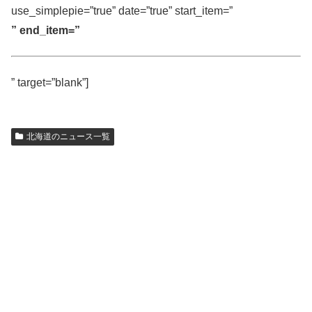
use_simplepie=”true” date=”true” start_item=”
” end_item=”
” target=”blank”]
北海道のニュース一覧