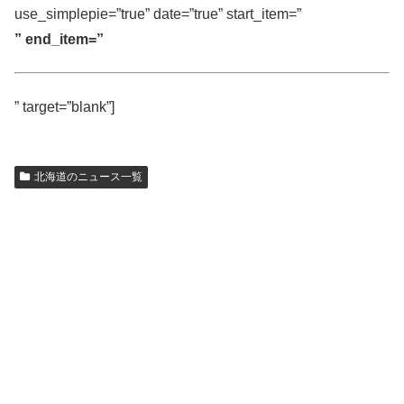
use_simplepie=”true” date=”true” start_item=”
” end_item=”
” target=”blank”]
北海道のニュース一覧