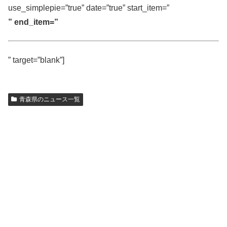
use_simplepie=”true” date=”true” start_item=”
” end_item=”
” target=”blank”]
青森県のニュース一覧