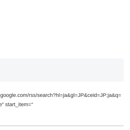
ws.google.com/rss/search?hl=ja&gl=JP&ceid=JP:ja&q=
 start_item=”