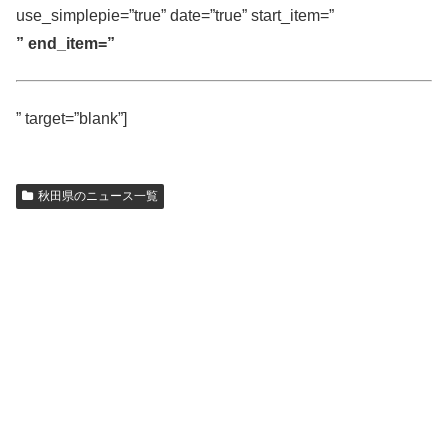
use_simplepie=”true” date=”true” start_item=”
” end_item=”
” target=”blank”]
秋田県のニュース一覧