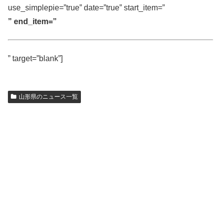
use_simplepie=”true” date=”true” start_item=”
” end_item=”
” target=”blank”]
山形県のニュース一覧