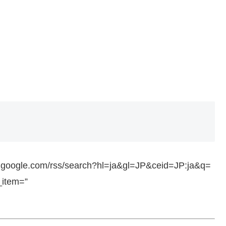
ws.google.com/rss/search?hl=ja&gl=JP&ceid=JP:ja&q=
_item=”