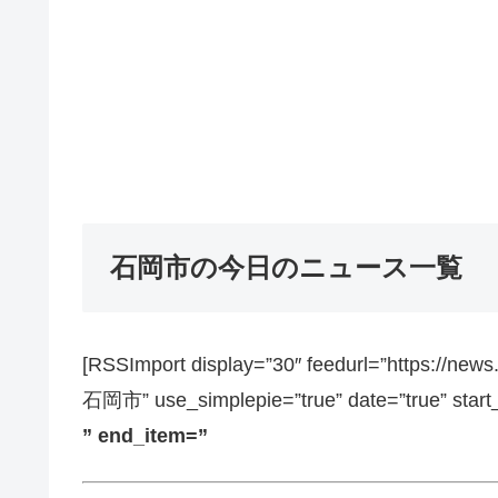
石岡市の今日のニュース一覧
[RSSImport display=”30″ feedurl=”https://ne
石岡市” use_simplepie=”true” date=”true” start
” end_item=”