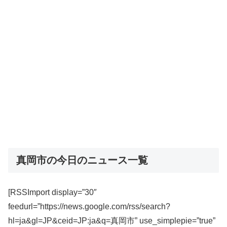
真岡市の今日のニュース一覧
[RSSImport display=”30″
feedurl=”https://news.google.com/rss/search?
hl=ja&gl=JP&ceid=JP:ja&q=真岡市” use_simplepie=”true”