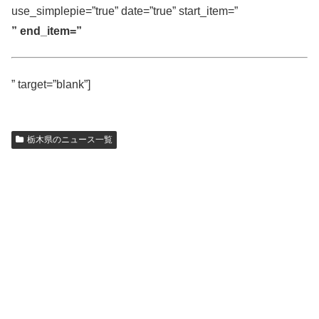
use_simplepie=”true” date=”true” start_item=”
” end_item=”
” target=”blank”]
栃木県のニュース一覧