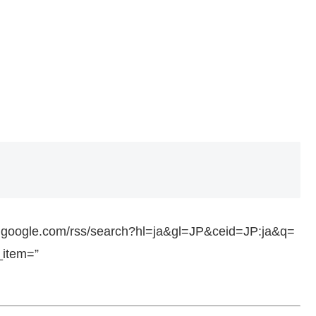
ws.google.com/rss/search?hl=ja&gl=JP&ceid=JP:ja&q=
_item=”