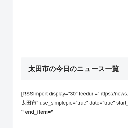
太田市の今日のニュース一覧
[RSSImport display=”30″ feedurl=”https://ne
太田市” use_simplepie=”true” date=”true” start
” end_item=”