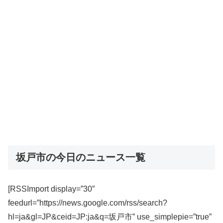
坂戸市の今日のニュース一覧
[RSSImport display=”30″
feedurl=”https://news.google.com/rss/search?
hl=ja&gl=JP&ceid=JP:ja&q=坂戸市” use_simplepie=”true”