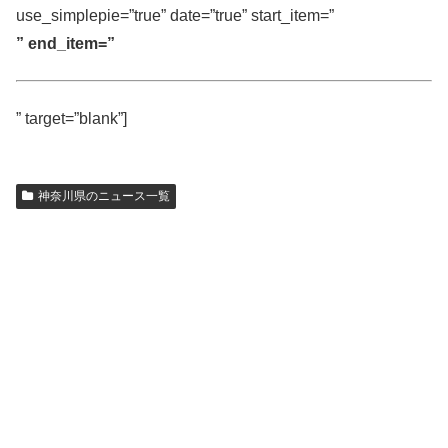
use_simplepie=”true” date=”true” start_item=”
” end_item=”
” target=”blank”]
神奈川県のニュース一覧