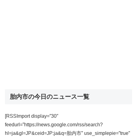
胎内市の今日のニュース一覧
[RSSImport display=”30″
feedurl=”https://news.google.com/rss/search?
hl=ja&gl=JP&ceid=JP:ja&q=胎内市” use_simplepie=”true”