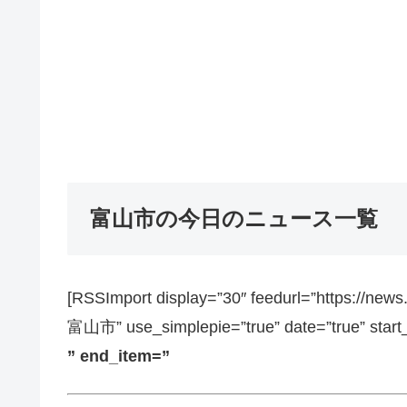
富山市の今日のニュース一覧
[RSSImport display=”30″ feedurl=”https://ne
富山市” use_simplepie=”true” date=”true” start
” end_item=”