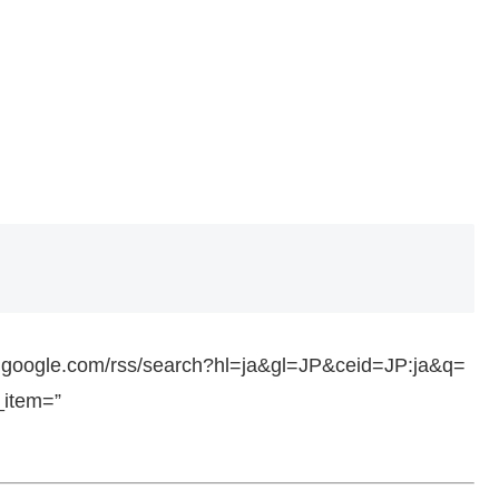
ws.google.com/rss/search?hl=ja&gl=JP&ceid=JP:ja&q=
_item=”