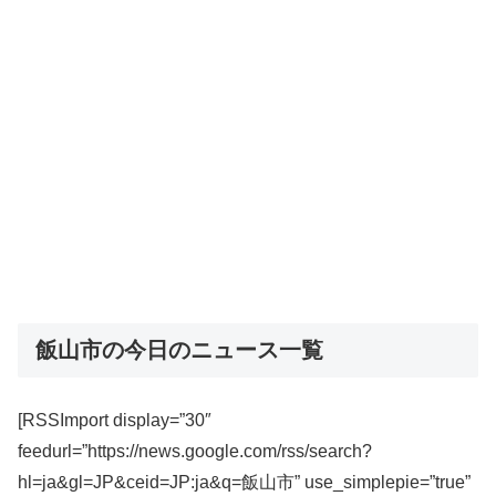
飯山市の今日のニュース一覧
[RSSImport display=”30″
feedurl=”https://news.google.com/rss/search?
hl=ja&gl=JP&ceid=JP:ja&q=飯山市” use_simplepie=”true”