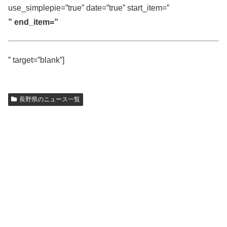
use_simplepie=”true” date=”true” start_item=”
” end_item=”
” target=”blank”]
長野県のニュース一覧