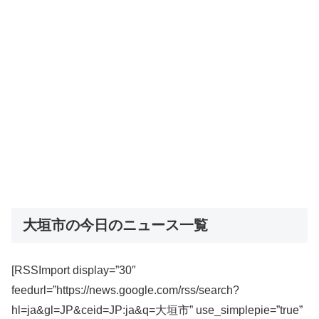
大垣市の今日のニュース一覧
[RSSImport display=”30″
feedurl=”https://news.google.com/rss/search?
hl=ja&gl=JP&ceid=JP:ja&q=大垣市” use_simplepie=”true”