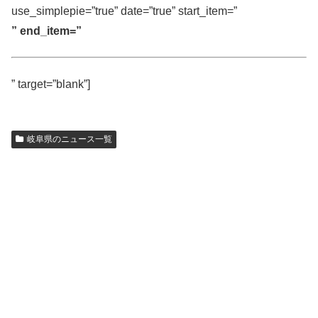
use_simplepie=”true” date=”true” start_item=”
” end_item=”
” target=”blank”]
岐阜県のニュース一覧