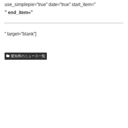
use_simplepie=”true” date=”true” start_item=”
” end_item=”
” target=”blank”]
愛知県のニュース一覧