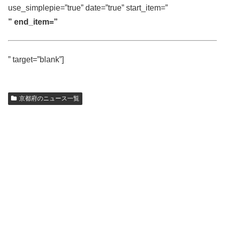
use_simplepie=”true” date=”true” start_item=”
” end_item=”
” target=”blank”]
京都府のニュース一覧