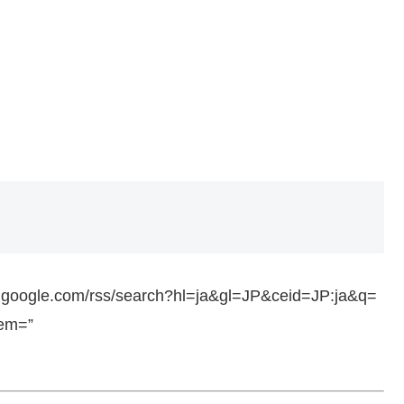
ws.google.com/rss/search?hl=ja&gl=JP&ceid=JP:ja&q=
tem=”