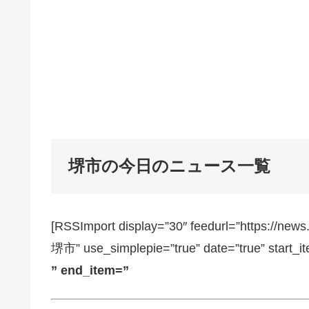
堺市の今日のニュース一覧
[RSSImport display=”30″ feedurl=”https://ne
堺市” use_simplepie=”true” date=”true” start_i
” end_item=”