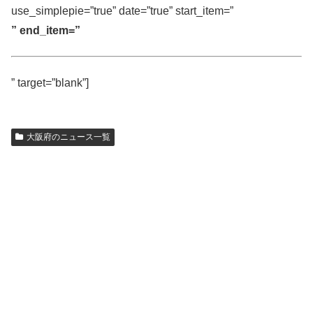
use_simplepie=”true” date=”true” start_item=”
” end_item=”
” target=”blank”]
大阪府のニュース一覧