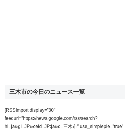
三木市の今日のニュース一覧
[RSSImport display=”30″
feedurl=”https://news.google.com/rss/search?
hl=ja&gl=JP&ceid=JP:ja&q=三木市” use_simplepie=”true”