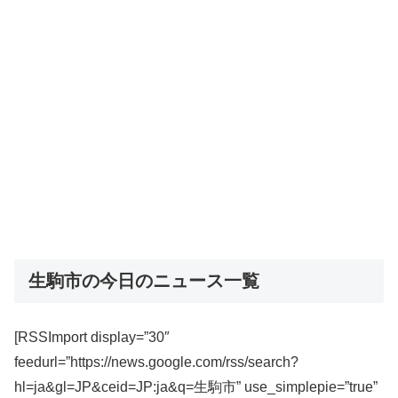
生駒市の今日のニュース一覧
[RSSImport display=”30″
feedurl=”https://news.google.com/rss/search?
hl=ja&gl=JP&ceid=JP:ja&q=生駒市” use_simplepie=”true”