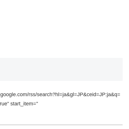
ws.google.com/rss/search?hl=ja&gl=JP&ceid=JP:ja&q=
e” start_item=”