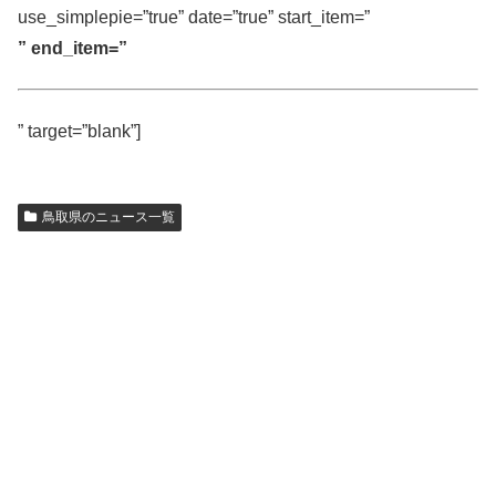
use_simplepie=”true” date=”true” start_item=”
” end_item=”
” target=”blank”]
鳥取県のニュース一覧