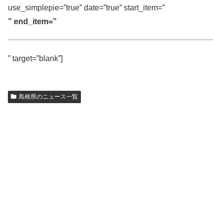
use_simplepie=”true” date=”true” start_item=”
” end_item=”
” target=”blank”]
島根県のニュース一覧