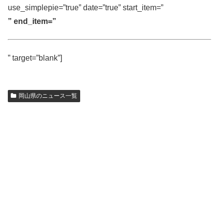
use_simplepie=”true” date=”true” start_item=”
” end_item=”
” target=”blank”]
岡山県のニュース一覧