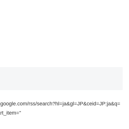
ws.google.com/rss/search?hl=ja&gl=JP&ceid=JP:ja&q=
rt_item=”