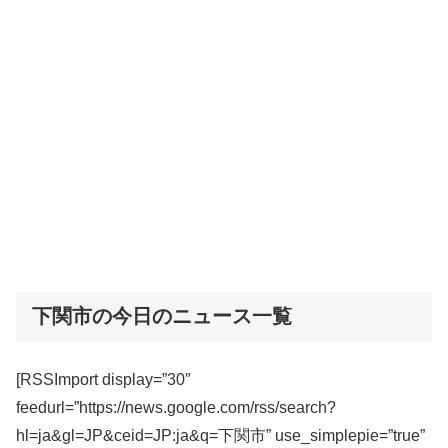
下関市の今日のニュース一覧
[RSSImport display=”30″
feedurl=”https://news.google.com/rss/search?
hl=ja&gl=JP&ceid=JP:ja&q=下関市” use_simplepie=”true”