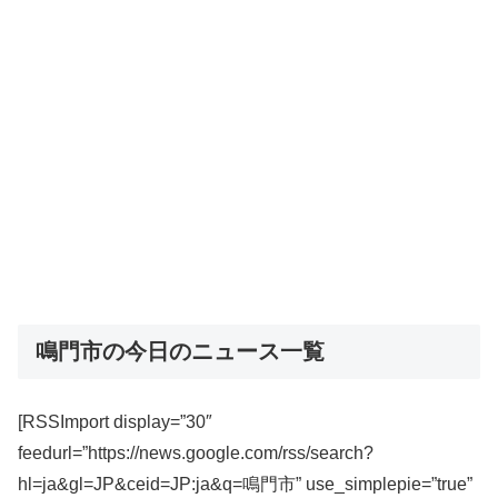
鳴門市の今日のニュース一覧
[RSSImport display=”30″
feedurl=”https://news.google.com/rss/search?
hl=ja&gl=JP&ceid=JP:ja&q=鳴門市” use_simplepie=”true”