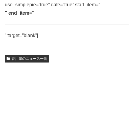
use_simplepie=”true” date=”true” start_item=”
” end_item=”
” target=”blank”]
香川県のニュース一覧