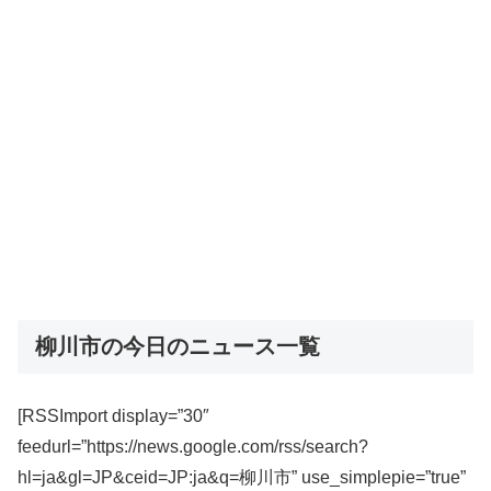
柳川市の今日のニュース一覧
[RSSImport display=”30″
feedurl=”https://news.google.com/rss/search?
hl=ja&gl=JP&ceid=JP:ja&q=柳川市” use_simplepie=”true”