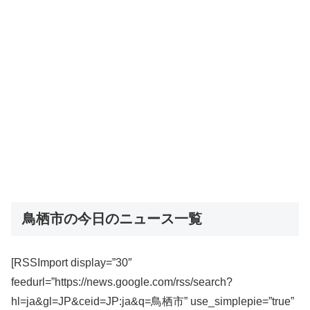
鳥栖市の今日のニュース一覧
[RSSImport display=”30″
feedurl=”https://news.google.com/rss/search?
hl=ja&gl=JP&ceid=JP:ja&q=鳥栖市” use_simplepie=”true”