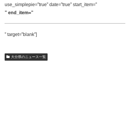
use_simplepie=”true” date=”true” start_item=”
” end_item=”
” target=”blank”]
大分県のニュース一覧