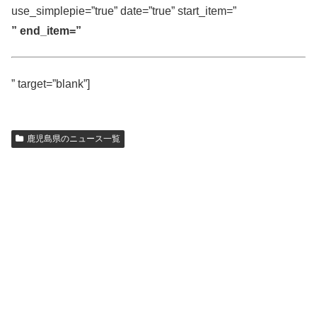
use_simplepie=”true” date=”true” start_item=”
” end_item=”
” target=”blank”]
鹿児島県のニュース一覧