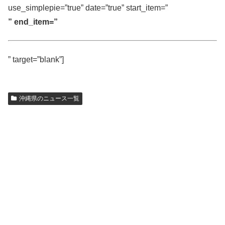
use_simplepie=”true” date=”true” start_item=”
” end_item=”
” target=”blank”]
沖縄県のニュース一覧