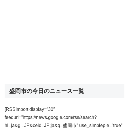
盛岡市の今日のニュース一覧
[RSSImport display=”30″
feedurl=”https://news.google.com/rss/search?
hl=ja&gl=JP&ceid=JP:ja&q=盛岡市” use_simplepie=”true”