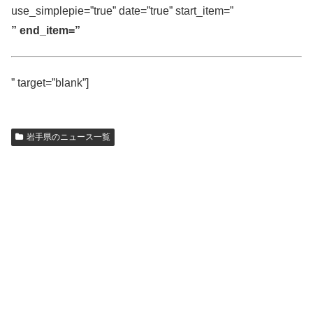
use_simplepie=”true” date=”true” start_item=”
” end_item=”
” target=”blank”]
岩手県のニュース一覧