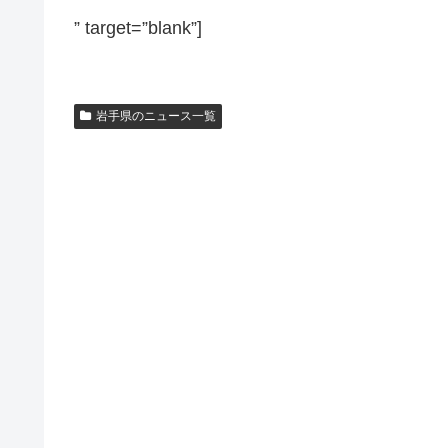
” target=”blank”]
岩手県のニュース一覧