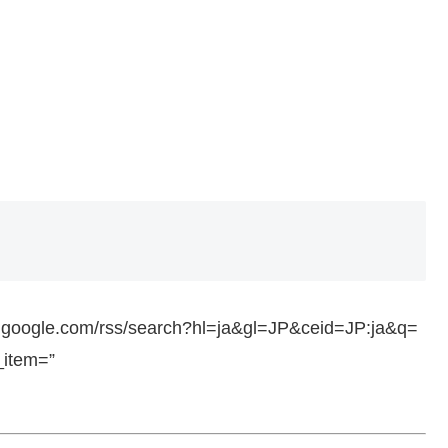
ws.google.com/rss/search?hl=ja&gl=JP&ceid=JP:ja&q=
_item=”