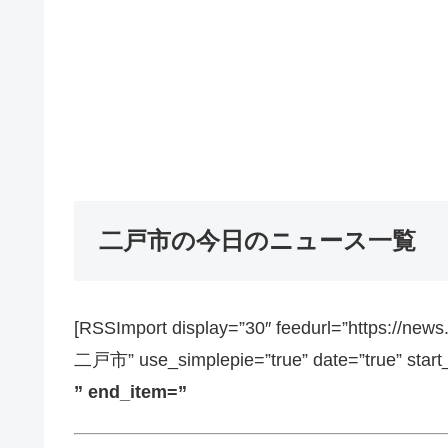
二戸市の今日のニュース一覧
[RSSImport display=”30″ feedurl=”https://ne
二戸市” use_simplepie=”true” date=”true” start
” end_item=”