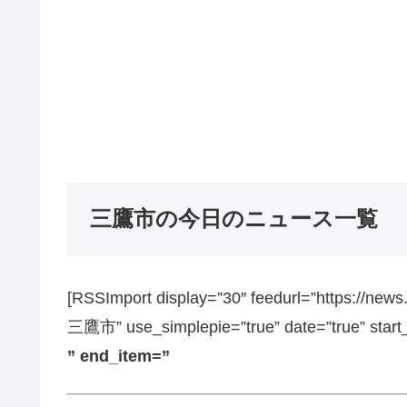
三鷹市の今日のニュース一覧
[RSSImport display=”30″ feedurl=”https://ne
三鷹市” use_simplepie=”true” date=”true” start
” end_item=”