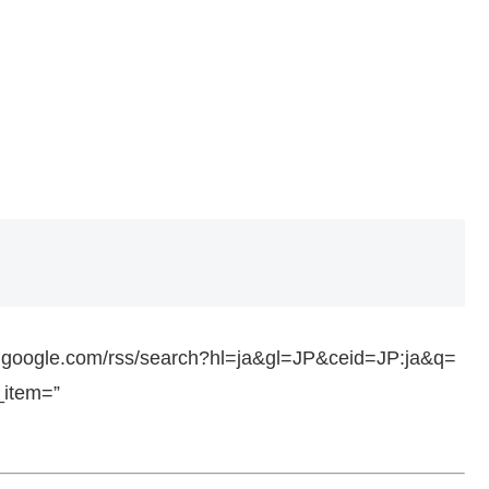
ws.google.com/rss/search?hl=ja&gl=JP&ceid=JP:ja&q=
_item=”