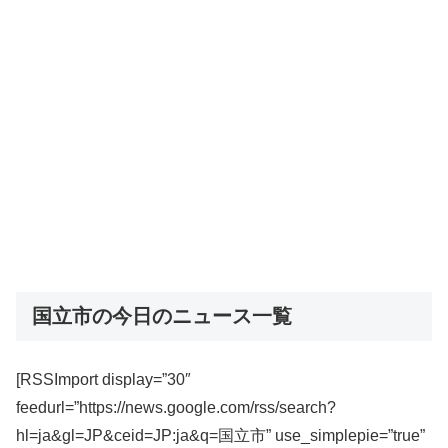
国立市の今日のニュース一覧
[RSSImport display=”30″
feedurl=”https://news.google.com/rss/search?
hl=ja&gl=JP&ceid=JP:ja&q=国立市” use_simplepie=”true”