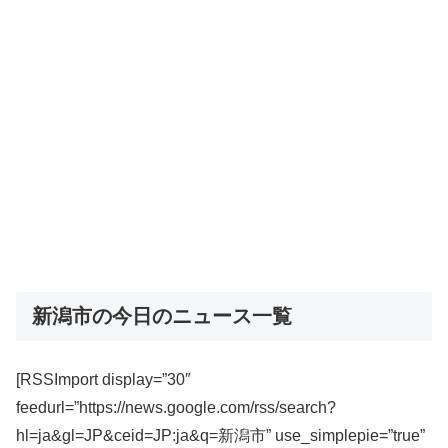
新潟市の今日のニュース一覧
[RSSImport display=”30″
feedurl=”https://news.google.com/rss/search?
hl=ja&gl=JP&ceid=JP:ja&q=新潟市” use_simplepie=”true”