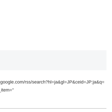
ws.google.com/rss/search?hl=ja&gl=JP&ceid=JP:ja&q=
_item=”