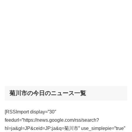
菊川市の今日のニュース一覧
[RSSImport display=”30″
feedurl=”https://news.google.com/rss/search?
hl=ja&gl=JP&ceid=JP:ja&q=菊川市” use_simplepie=”true”