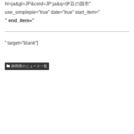
hl=ja&gl=JP&ceid=JP:ja&q=伊豆の国市”
use_simplepie=”true” date=”true” start_item=”
” end_item=”
” target=”blank”]
静岡県のニュース一覧