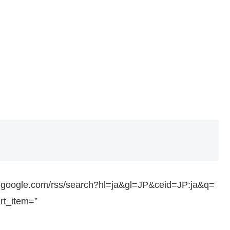
ws.google.com/rss/search?hl=ja&gl=JP&ceid=JP:ja&q=
rt_item=”